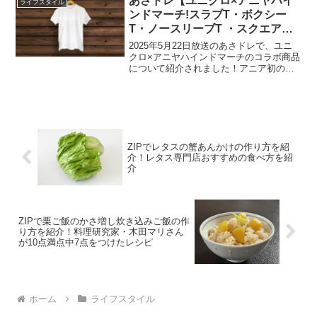
あさドレ【ユニクロ×アニヤハイ
ライフスタイル
き販売...
ンドマーチ!スラブT・ボクシー
T・ノースリーブT ・スクエアポ
ーチなど】
2025年5月22日放送のあさドレで、ユニ
クロ×アニヤハインドマーチのコラボ商品
について紹介されました！アニア初の夏
コレクション!明日2025年5月23日発売で
す。ユニクロ×アニヤハインドマーチスラ
ブTスラブT：1,990円アニアのトレード...
ZIPでレタスの蟹あんかけの作り方を紹
介！レタス専門店おすすめの食べ方を紹
介
ZIPで栗ご飯のかさ増し炊き込みご飯の作
り方を紹介！料理研究家・木田マリさん
が10点満点中7点をつけたレシピ
ホーム
ライフスタイル