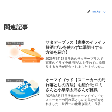
rockemo
関連記事
サタデープラス【家事のイライラ
ライフスタイル
解消!ザルを使わずに湯切りする
方法を紹介】
2025年5月17日放送のサタデープラスで
家事のイライラ解消!ザルを使わずに湯切
りする方法が紹介されました！ザルを使
わずに湯切りする方法ザルを使わずに湯
切りできる理由爪楊枝を鍋にさすこと
で、お湯が出る分だけの適度な隙間がで
オーマイゴッド【スニーカーの汚
ライフスタイル
きるからです。スト...
れ落としの方法】を紹介!ヒロミ
さんと小泉幸太郎さんが挑戦
2025年5月17日放送のオーマイゴッドで
スニーカーの汚れ落としの方法が紹介さ
れました！世界一の靴磨き職人、長谷川
裕也さん直伝の自宅で簡単にできる方法
を紹介します。スニーカーの汚れ落とし