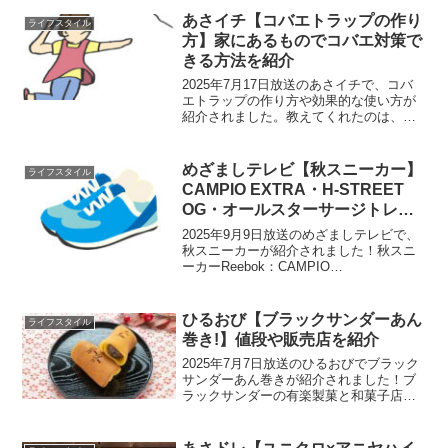
の方法スニーカーの汚れ落としに必要な
あさイチ【コバエトラップの作り
ライフスタイル
ものクリームクレン...
方】家にあるものでコバエ対策で
きる方法を紹介
2025年7月17日放送のあさイチで、コバ
エトラップの作り方や効果的な使い方が
紹介されました。教えてくれたのは、害
虫駆除歴33年のスペシャリスト福永隆さ
んです。コバエトラップの作り方コバエ
トラップの材料少し深さのある小皿酢と
めざましテレビ【秋スニーカー】
ライフスタイル
水：１：１の割合...
CAMPIO EXTRA・H-STREET
OG・オールスターサージトレー
ナーMJ OG OXなど
2025年9月9日放送のめざましテレビで、
秋スニーカーが紹介されました！秋スニ
ーカーReebok：CAMPIO
EXTRAReebok：CAMPIO EXTRA(リュ
クスグレー)：13,200円先週発売したばか
りの新作スニーカー。人気の厚底...
ひるおび【ブラックサンダーあん
ライフスタイル
巻き!】値段や販売店を紹介
2025年7月7日放送のひるおびでブラック
サンダーあん巻きが紹介されました！ブ
ラックサンダーの有楽製菓と和菓子店お
亀堂のコラボ商品です。ブラックサンダ
ーあん巻きの値段は?1個280円、4個入り
で1,180円です。ブラックサンダーあん巻