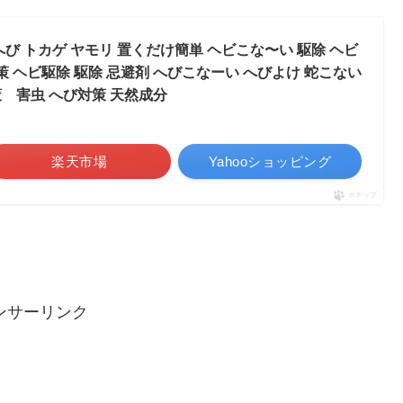
 へび トカゲ ヤモリ 置くだけ簡単 ヘビこな〜い 駆除 ヘビ
策 ヘビ駆除 駆除 忌避剤 へびこなーい へびよけ 蛇こない
 害虫 へび対策 天然成分
楽天市場
Yahooショッピング
ポチップ
ンサーリンク