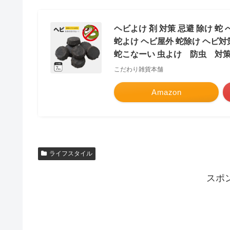
ヘビよけ 剤 対策 忌避 除け 蛇
蛇よけ ヘビ屋外 蛇除け ヘビ対
蛇こなーい 虫よけ 防虫 対策
こだわり雑貨本舗
Amazon
ライフスタイル
スポ