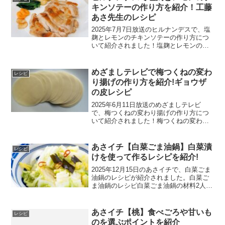
量おかか：...
キンソテーの作り方を紹介！工藤
あさ先生のレシピ
2025年7月7日放送のヒルナンデスで、塩
麹とレモンのチキンソテーの作り方につ
いて紹介されました！塩麹とレモンのチ
キンソテーのレシピ塩麹とレモンのチキ
ンソテーの材料鶏モモ肉塩麹レモンクレ
イジーソルト塩麹とレモンのチキンソテ
めざましテレビで梅つくねの変わ
レシピ
ーの作り方1)袋の...
り揚げの作り方を紹介!ギョウザ
の皮レシピ
2025年6月11日放送のめざましテレビ
で、梅つくねの変わり揚げの作り方につ
いて紹介されました！梅つくねの変わり
揚げのレシピ梅つくねの変わり揚げの材
料2人分A鶏ひき肉:200g梅干し：3個長ネ
ギ：1/2本片栗粉：大さじ２しょうゆ：小
あさイチ【白菜ごま油鍋】白菜漬
レシピ
さじ１す...
けを使って作るレシピを紹介!
2025年12月15日のあさイチで、白菜ごま
油鍋のレシピが紹介されました。白菜ご
ま油鍋のレシピ白菜ごま油鍋の材料2人分
白菜漬け：150g豚バラ肉(薄切り)：80g千
切りのしょうが：10gしょうゆ：小さじ1
ごま油：大さじ1春雨(乾)：20g～...
あさイチ【桃】食べごろや甘いも
レシピ
のを選ぶポイントを紹介