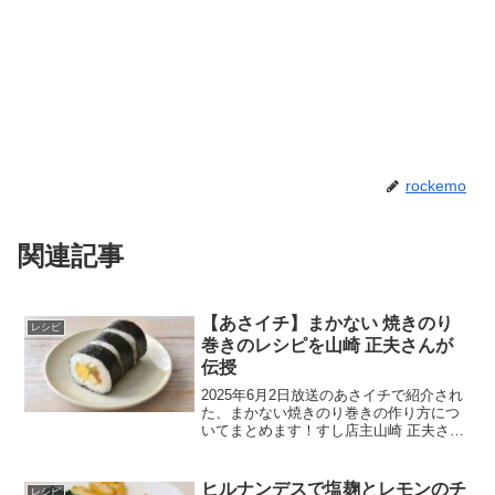
rockemo
関連記事
【あさイチ】まかない 焼きのり
レシピ
巻きのレシピを山崎 正夫さんが
伝授
2025年6月2日放送のあさイチで紹介され
た、まかない焼きのり巻きの作り方につ
いてまとめます！すし店主山崎 正夫さん
が教えてくれました。まかない 焼きのり
巻きのレシピまかない 焼きのり巻きの材
料焼きのり：2枚酢飯：適量柚子胡椒：適
ヒルナンデスで塩麹とレモンのチ
レシピ