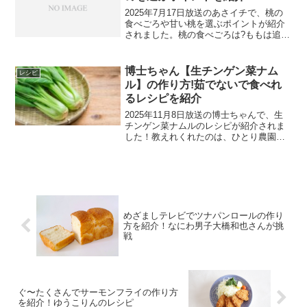
2025年7月17日放送のあさイチで、桃の
食べごろや甘い桃を選ぶポイントが紹介
されました。桃の食べごろは?ももは追熟
しないので、買ってきてすぐ食べても何
日かおいて食べても同じ甘さだそうで
す。実の柔らかさと糖度も関係ないそう
博士ちゃん【生チンゲン菜ナム
レシピ
ですよ。甘い桃を選...
ル】の作り方!茹でないで食べれ
るレシピを紹介
2025年11月8日放送の博士ちゃんで、生
チンゲン菜ナムルのレシピが紹介されま
した！教えれくれたのは、ひとり農園博
士ちゃんの中山道怜さんです。生チンゲ
ン菜ナムルのレシピ生チンゲン菜ナムル
の材料チンゲン菜：2株ツナ缶：1缶ごま
油：適量塩コショ...
めざましテレビでツナパンロールの作り
方を紹介！なにわ男子大橋和也さんが挑
戦
ぐ〜たくさんでサーモンフライの作り方
を紹介！ゆうこりんのレシピ