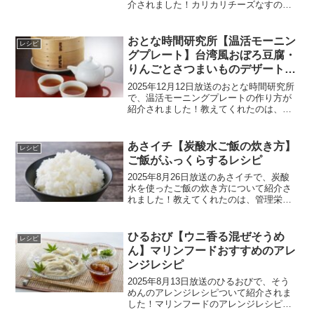
介されました！カリカリチーズなすのレ
シピカリカリチーズなすの材料2人分ナ
ス：1本ピザ用チーズ：50gオリーブオイ
ル：大さじ1こしょう：少々パセリ：適量
おとな時間研究所【温活モーニン
レシピ
カリカリチー...
グプレート】台湾風おぼろ豆腐・
りんごとさつまいものデザート・
酒かす紅茶などせいろで作るレシ
2025年12月12日放送のおとな時間研究所
ピ
で、温活モーニングプレートの作り方が
紹介されました！教えてくれたのは、国
際中医薬膳師で料理研究家の井澤由美子
さんです。モーニングプレートのレシピ
せいろで蒸すメニューを５つ作ります。
あさイチ【炭酸水ご飯の炊き方】
レシピ
台湾風おぼろ豆腐...
ご飯がふっくらするレシピ
2025年8月26日放送のあさイチで、炭酸
水を使ったご飯の炊き方について紹介さ
れました！教えてくれたのは、管理栄養
士の新生暁子さんです。炭酸水を使った
ご飯の炊き方炭酸水を使ったご飯の材料
米炭酸水炭酸水を使ったご飯の炊き方1)
ひるおび【ウニ香る混ぜそうめ
レシピ
米に炭酸水を入れ...
ん】マリンフードおすすめのアレ
ンジレシピ
2025年8月13日放送のひるおびで、そう
めんのアレンジレシピついて紹介されま
した！マリンフードのアレンジレシピで