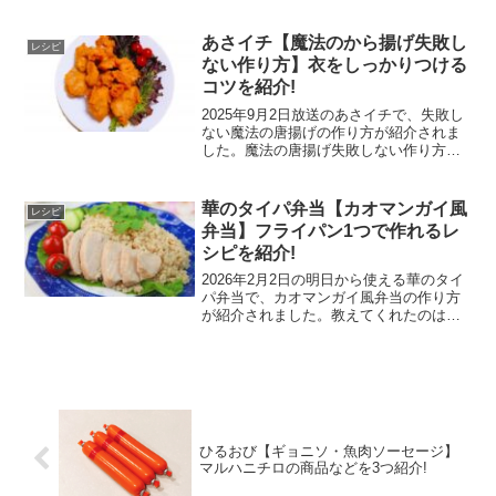
す。ウニ香る混ぜそうめんウニ香る混ぜ
そうめんの材料1人分ウニバター：適量大
葉：数枚サラダチキン：100g みょうが：
あさイチ【魔法のから揚げ失敗し
レシピ
少々ウニ香...
ない作り方】衣をしっかりつける
コツを紹介!
2025年9月2日放送のあさイチで、失敗し
ない魔法の唐揚げの作り方が紹介されま
した。魔法の唐揚げ失敗しない作り方魔
法の唐揚げを失敗なくつくるコツを紹介
します。フライパンのサイズ小さいサイ
ズのフライパンを使うと無駄なく衣がつ
華のタイパ弁当【カオマンガイ風
レシピ
きます。大きいフラ...
弁当】フライパン1つで作れるレ
シピを紹介!
2026年2月2日の明日から使える華のタイ
パ弁当で、カオマンガイ風弁当の作り方
が紹介されました。教えてくれたのは、
料理研究家のきじまりゅうたさんです。
カオマンガイ風弁当カオマンガイ風弁当
の材料鶏ささみ：200g酒：大さじ2砂糖：
小さじ1塩：...
ひるおび【ギョニソ・魚肉ソーセージ】
マルハニチロの商品などを3つ紹介!