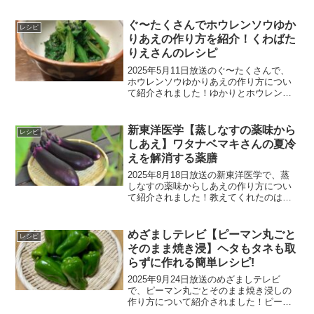
こま肉の解凍を冷蔵庫でする方法冷蔵庫
に入れて8時間ほど経つと解凍できるそう
ぐ〜たくさんでホウレンソウゆか
レシピ
です。夜寝る前に...
りあえの作り方を紹介！くわばた
りえさんのレシピ
2025年5月11日放送のぐ〜たくさんで、
ホウレンソウゆかりあえの作り方につい
て紹介されました！ゆかりとホウレンソ
ウで今日できるレシピです。教えてくれ
たのはくわばたりえさんです。ホウレン
ソウゆかりあえのレシピホウレンソウゆ
新東洋医学【蒸しなすの薬味から
レシピ
かりあえの材料ホウ...
しあえ】ワタナベマキさんの夏冷
えを解消する薬膳
2025年8月18日放送の新東洋医学で、蒸
しなすの薬味からしあえの作り方につい
て紹介されました！教えてくれたのは国
際中医薬膳師で料理研究家のワタナベマ
キさんです蒸しなすの薬味からしあえ蒸
しなすの薬味からしあえの材料２人分な
めざましテレビ【ピーマン丸ごと
レシピ
す：4個(300g...
そのまま焼き浸】ヘタもタネも取
らずに作れる簡単レシピ!
2025年9月24日放送のめざましテレビ
で、ピーマン丸ごとそのまま焼き浸しの
作り方について紹介されました！ピーマ
ン丸ごとそのまま焼き浸しのレシピピー