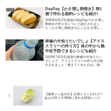
マン丸ごとそのまま焼き浸しの材料ピー
マンめんつゆピーマン丸ごとそのまま焼
DayDay【かさ増し卵焼き】卵1
レシピ
き浸しの作り方1)ピ...
個で作れる節約レシピを紹介!
2025年6月27日放送のDayDayでかさ増し
卵焼きの作り方について紹介されまし
た！かさ増し卵焼きのレシピかさ増し卵
焼きの材料卵：1個はんぺん：60ｇマヨネ
ーズ：大さじ1かさ増し卵焼きの作り方1)
卵をボウルに割り入れます。2)はんぺん
林修の今知りたいでしょ【アイス
レシピ
は袋...
スラリーの作り方】体の中から熱
中症予防できるレシピを紹介
2025年7月31日放送の林修の今知りたい
でしょで、アイススラリーの作り方が紹
介されました！教えてくれたのは、熱中
症診療ガイドライン2024の作成チームリ
ーターも務める神田潤先生です。アイス
スラリーアイススラリーはかき氷のよう
に氷の塊りでは...
【激突メシあがれ】白菜とちくわのゴマ
あえの作り方!簡単に作れる時短レシピ