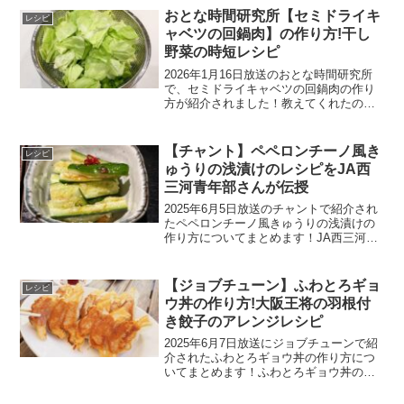
人分おから：150gかぶ、トマト：1個きゅ
おとな時間研究所【セミドライキ
レシピ
うり：1/...
ャベツの回鍋肉】の作り方!干し
野菜の時短レシピ
2026年1月16日放送のおとな時間研究所
で、セミドライキャベツの回鍋肉の作り
方が紹介されました！教えてくれたの
は、料理研究家の濱田美里さんです。セ
ミドライキャベツの回鍋肉のレシピセミ
ドライキャベツの回鍋肉の材料～調味料
【チャント】ペペロンチーノ風き
レシピ
～みそ：大さじ1砂糖...
ゅうりの浅漬けのレシピをJA西
三河青年部さんが伝授
2025年6月5日放送のチャントで紹介され
たペペロンチーノ風きゅうりの浅漬けの
作り方についてまとめます！JA西三河青
年部さんが教えてくれました。ペペロン
チーノ風きゅうりの浅漬けのレシピペペ
ロンチーノ風きゅうりの浅漬けの材料き
【ジョブチューン】ふわとろギョ
レシピ
ゅうりにんにく鷹...
ウ丼の作り方!大阪王将の羽根付
き餃子のアレンジレシピ
2025年6月7日放送にジョブチューンで紹
介されたふわとろギョウ丼の作り方につ
いてまとめます！ふわとろギョウ丼のレ
シピふわとろギョウ丼の材料2人前昆布つ
ゆ(3倍濃縮)：50㏄水：100㏄みりん：大