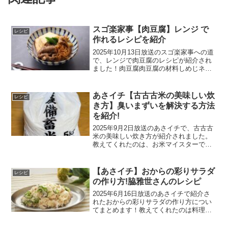
スゴ楽家事【肉豆腐】レンジ で
レシピ
作れるレシピを紹介
2025年10月13日放送のスゴ楽家事への道
で、レンジで肉豆腐のレシピが紹介され
ました！肉豆腐肉豆腐の材料しめじネギ
木綿豆腐～和食料理のもと～酒、しょう
ゆ、みりん：100ml砂糖：大さじ3強→し
っかり混ぜ合わせておくと冷蔵保存で1か
あさイチ【古古古米の美味しい炊
レシピ
月くらい...
き方】臭いまずいを解決する方法
を紹介!
2025年9月2日放送のあさイチで、古古古
米の美味しい炊き方が紹介されました。
教えてくれたのは、お米マイスターで米
店店主の澁谷梨絵さんです。古古古米の
美味しい炊き方古古古米の美味しい炊き
方の材料米：2合水、氷：カップ２酒、サ
【あさイチ】おからの彩りサラダ
レシピ
ラダ油：小さじ２...
の作り方!脇雅世さんのレシピ
2025年6月16日放送のあさイチで紹介さ
れたおからの彩りサラダの作り方につい
てまとめます！教えてくれたのは料理研
究科の脇雅世さんです。おからの彩りサ
ラダのレシピおからの彩りサラダの材料2