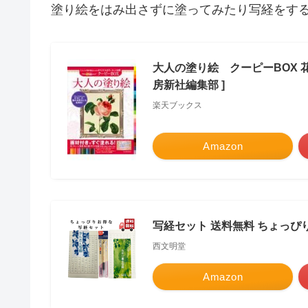
塗り絵をはみ出さずに塗ってみたり写経をす
大人の塗り絵 クーピーBOX 
房新社編集部 ]
楽天ブックス
Amazon
写経セット 送料無料 ちょっぴり
西文明堂
Amazon