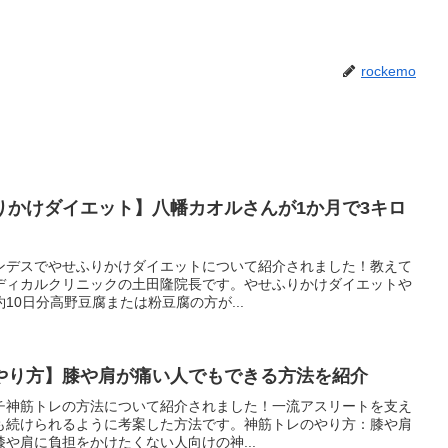
rockemo
りかけダイエット】八幡カオルさんが1か月で3キロ
ルナンデスでやせふりかけダイエットについて紹介されました！教えて
ディカルクリニックの土田隆院長です。やせふりかけダイエットや
10日分高野豆腐または粉豆腐の方が...
やり方】膝や肩が痛い人でもできる方法を紹介
さイチ神筋トレの方法について紹介されました！一流アスリートを支え
も続けられるように考案した方法です。神筋トレのやり方：膝や肩
や肩に負担をかけたくない人向けの神...