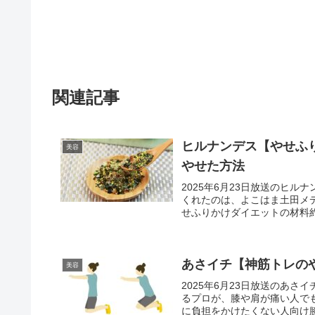
関連記事
ヒルナンデス【やせふ
美容
やせた方法
2025年6月23日放送のヒ
くれたのは、よこはま土田メ
せふりかけダイエットの材料約
あさイチ【神筋トレの
美容
2025年6月23日放送のあ
るプロが、膝や肩が痛い人で
に負担をかけたくない人向け膝