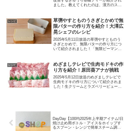
改善するきゅうり胡椒ティーが紹介され
ました。教えてくれたのは、漢方のスペ
シャリストで薬剤師の齋藤友香理さんで
す。きゅうり胡椒ティーきゅうり胡椒テ
ィーの材料紅茶きゅうり胡椒きゅうり胡
草彅やすとものうさぎとかめで無
レシピ
椒ティーの作り方1...
限バターの作り方を紹介！大澤広
晃シェフのレシピ
2025年5月11日放送の草彅やすとものう
さぎとかめで、無限バターの作り方につ
いて紹介されました！「無限ピーマン」
「無限きゅうり」を超える第3の最強やみ
つき無限レシピ決定戦!エントリーNO.4は
「無限バター」。見事NO.1に輝いた、中
めざましテレビで生肉モドキの作
レシピ
毒性が...
り方を紹介！原田葵アナが挑戦
2025年5月12日放送のめざましテレビで
生肉モドキの作り方について紹介されま
した！生クリームとラズベリーピュール
が生肉に変身!?SNSでバズったレシピで
す。今話題の味や見た目が変化する「変
身レシピ」!食材を新たな料理に転生させ
られますよ♪...
DayDay【100均2025年上半期アイテム!日
焼け止め用ボトル・アイスをホイップす
るスプーン・レンジで簡単スチーム調理