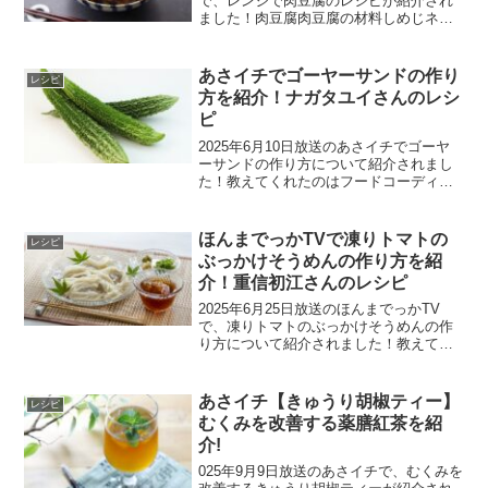
で、レンジで肉豆腐のレシピが紹介され
ました！肉豆腐肉豆腐の材料しめじネギ
木綿豆腐～和食料理のもと～酒、しょう
ゆ、みりん：100ml砂糖：大さじ3強→し
っかり混ぜ合わせておくと冷蔵保存で1か
あさイチでゴーヤーサンドの作り
レシピ
月くらい...
方を紹介！ナガタユイさんのレシ
ピ
2025年6月10日放送のあさイチでゴーヤ
ーサンドの作り方について紹介されまし
た！教えてくれたのはフードコーディネ
ーターのナガタユイさんです。ゴーヤー
のレシピゴーヤーサンドの材料食パンゴ
ーヤー：120g塩：少々かつお節：5g茹で
ほんまでっかTVで凍りトマトの
レシピ
た鶏むね肉や...
ぶっかけそうめんの作り方を紹
介！重信初江さんのレシピ
2025年6月25日放送のほんまでっかTV
で、凍りトマトのぶっかけそうめんの作
り方について紹介されました！教えてく
れたのは料理研究家の重信初江さんで
す。凍りトマトのぶっかけそうめんのレ
シピ凍りトマトのぶっかけそうめんの材
あさイチ【きゅうり胡椒ティー】
レシピ
料2人分そうめん：3...
むくみを改善する薬膳紅茶を紹
介!
025年9月9日放送のあさイチで、むくみを