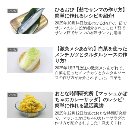
ひるおび【茹でサンマの作り方】
レシピ
簡単に作れるレシピを紹介!
2025年10月14日放送のひるおびで、茹で
サンマのレシピが紹介されました！茹で
サンマ茹でサンマの材料サンマお湯塩：
ひとつまみ～付け合わせ～大根おろし：
50gレモン：1/2個醤油、砂糖：小さじ1一
味唐辛子：少々ネギ、シソ：お好みで茹
【激突メシあがれ】白菜を使った
レシピ
でサンマ...
メンチカツとタルタルソースの作
り方!
2025年1月7日放送の激突メシあがれで、
白菜を使ったメンチカツとタルタルソー
スの作り方が紹介されました。白菜を使
ったメンチカツとタルタルソースのレシ
ピ白菜を使ったメンチカツとタルタルソ
ースの材料白菜ひき肉小麦粉、卵、パン
おとな時間研究所【マッシュかぼ
レシピ
粉塩茹で卵マヨネー...
ちゃのカレーサラダ】のレシピ!
簡単に作れる温活薬膳!
2025年12月12日放送のおとな時間研究所
で、マッシュかぼちゃのカレーサラダの
作り方が紹介されました！教えてくれた
のは、国際中医薬膳師で料理研究家の齊
藤菜々子さんです。マッシュかぼちゃの