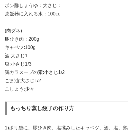
ポン酢しょうゆ：大さじ：
炊飯器に入れる水：100cc
(肉ダネ)
豚ひき肉：200g
キャベツ:100g
酒:大さじ1
塩:小さじ1/3
鶏ガラスープの素:小さじ1/2
ごま油:大さじ1/2
こしょう:少々
もっちり蒸し餃子の作り方
1)ポリ袋に、豚ひき肉、塩揉みしたキャベツ、酒、塩、鶏