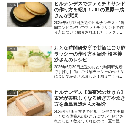
カレーサラダのレシピマッシュかぼちゃ
ヒルナンデスでファミチキサンド
レシピ
のカレーサラダの...
の作り方を紹介！J01の豆原一成
さんが実演
2025年5月12日放送のヒルナンデス・1週
間コンビニ占いでファミチキサンドの作
り方について紹介されました！ファミリ
ーマートの商品で作れる、ふたご座さん
のラッキーアイテムメニュー!TikTokで話
題のレシピです。ふたご座のJ01・豆原一
おとな時間研究所で甘酒にごり酢
レシピ
成さ...
ラッシーの作り方を紹介!榎本美
沙さんのレシピ
2025年5月30日放送のおとな時間研究所
で手打ち甘酒にごり酢ラッシーの作り方
について紹介されました！教えてくれた
のは、料理研究家で発酵マイスターの榎
本美沙さんです。甘酒にごり酢ラッシー
のレシピ甘酒にごり酢ラッシーの材料甘
ヒルナンデス【備蓄米の炊き方】
レシピ
酒(ストレートタイ...
古米が美味しくなる研ぎ方や炊き
方を西島豊造さんが紹介
2025年6月6日放送のヒルナンデスで美味
しくなる備蓄米の炊き方について紹介さ
れました！教えてくれたのは、五つ星お
米マイスターの西島豊造さんです。備蓄
米を美味しく炊く方法備蓄米の炊き方1）