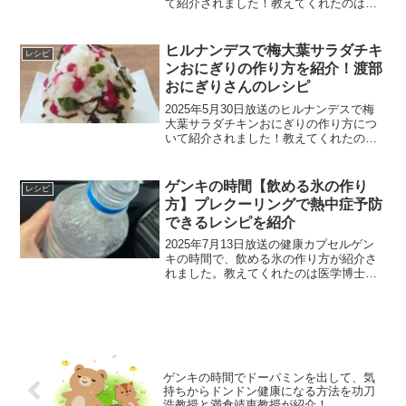
て紹介されました！教えてくれたのは国
際中医薬膳師で料理研究家のワタナベマ
キさんです蒸しなすの薬味からしあえ蒸
しなすの薬味からしあえの材料２人分な
ヒルナンデスで梅大葉サラダチキ
レシピ
す：4個(300g...
ンおにぎりの作り方を紹介！渡部
おにぎりさんのレシピ
2025年5月30日放送のヒルナンデスで梅
大葉サラダチキンおにぎりの作り方につ
いて紹介されました！教えてくれたのは
おにぎり芸人の渡部おにぎりさんです。
梅大葉サラダチキンおにぎりのレシピ梅
大葉サラダチキンおにぎりの材料1個分ご
ゲンキの時間【飲める氷の作り
レシピ
飯梅：1個大葉：...
方】プレクーリングで熱中症予防
できるレシピを紹介
2025年7月13日放送の健康カプセルゲン
キの時間で、飲める氷の作り方が紹介さ
れました。教えてくれたのは医学博士の
谷口英喜さんです。飲める氷飲める氷と
は微細な氷と液体が混じったフローズン
ドリンクのような飲料のことです。かた
まりの氷よりも粒が...
ゲンキの時間でドーパミンを出して、気
持ちからドンドン健康になる方法を功刀
浩教授と満倉靖恵教授が紹介！