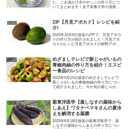
た、ごま油かけ冷ややっこの作り方につ
いてまとめます！女子栄養大学の浅尾貴
子さんが教えてくれました。ごま油かけ
冷ややっこのレシピごま油かけ冷ややっ
この材料豆腐ねぎ生姜青じそごま油しょ
ZIP【月見アボカド】レシピを紹
レシピ
うゆごま油かけ冷や...
介!
2025年10月8日放送のZIPで、月見アボカ
ドの作り方が紹介されました！月見アボ
カドのレシピ月見アボカドの材料アボカ
ドツナ卵黄パン粉粉チーズオリーブオイ
ル塩月見アボカドの作り方1)アボカドを
縦半分にカットします。2)アボカドのく
めざましテレビで新じゃがいもの
レシピ
ぼみにツナ...
青椒肉絲の作り方を紹介！エスビ
ー食品のレシピ
2025年5月15日放送のめざましテレビで
新じゃがいもの青椒肉絲の作り方につい
て紹介されました。今が旬の新じゃがい
も!大手商品メーカーのHPには、おすすめ
レシピがたくさん掲載されています。エ
スビー食品のレシピです。新じゃがいも
新東洋医学【蒸しなすの薬味から
レシピ
の青椒肉絲のレ...
しあえ】ワタナベマキさんの夏冷
えを解消する薬膳
2025年8月18日放送の新東洋医学で、蒸
しなすの薬味からしあえの作り方につい