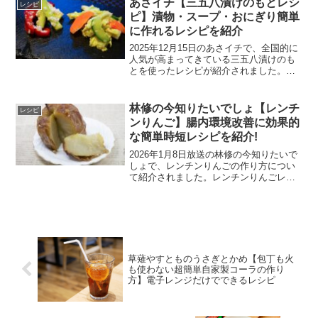
あさイチ【三五八漬けのもとレシ
レシピ
す。2)ゆかり...
ピ】漬物・スープ・おにぎり簡単
に作れるレシピを紹介
2025年12月15日のあさイチで、全国的に
人気が高まってきている三五八漬けのも
とを使ったレシピが紹介されました。三
五八漬けのレシピ1時間でつかる漬物や野
菜スープのレシピを紹介します。三五八
漬けの漬物材料はにんじんや大根きゅう
林修の今知りたいでしょ【レンチ
レシピ
りなど冷蔵庫で...
ンりんご】腸内環境改善に効果的
な簡単時短レシピを紹介!
2026年1月8日放送の林修の今知りたいで
しょで、レンチンりんごの作り方につい
て紹介されました。レンチンりんごレン
チンりんごの材料りんご1個バター砂糖レ
ンチンりんごの作り方1)皮付きのままり
んごを縦半分に切ります。2)タネの部分
をスプーンで...
草薙やすとものうさぎとかめ【包丁も火
も使わない超簡単自家製コーラの作り
方】電子レンジだけでできるレシピ