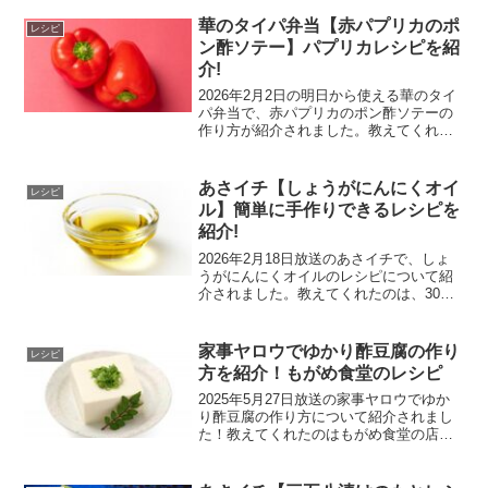
教えてくれたのは、伝説の家政婦の志麻
さんです。スパニッシュオムレツのレシ
華のタイパ弁当【赤パプリカのポ
レシピ
ピスパニッシュオム...
ン酢ソテー】パプリカレシピを紹
介!
2026年2月2日の明日から使える華のタイ
パ弁当で、赤パプリカのポン酢ソテーの
作り方が紹介されました。教えてくれた
のは、料理研究家の長谷川りえさんで
す。赤パプリカのポン酢ソテー赤パプリ
カのポン酢ソテーの材料赤パプリカ油ポ
あさイチ【しょうがにんにくオイ
レシピ
ン酢しょうゆ赤パプリ...
ル】簡単に手作りできるレシピを
紹介!
2026年2月18日放送のあさイチで、しょ
うがにんにくオイルのレシピについて紹
介されました。教えてくれたのは、30年
間毎日しょうがを食べているトコさんで
す。しょうがにんにくオイルのレシピし
ょうがにんにくオイルの材料しょうがに
家事ヤロウでゆかり酢豆腐の作り
レシピ
んにくオリーブオ...
方を紹介！もがめ食堂のレシピ
2025年5月27日放送の家事ヤロウでゆか
り酢豆腐の作り方について紹介されまし
た！教えてくれたのはもがめ食堂の店長
酒井さんです。ゆかり酢豆腐のレシピゆ
かり酢豆腐の材料豆腐ゆかり白だし酢ゆ
かり酢豆腐の作り方1)豆腐を12等分しま