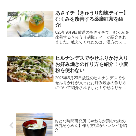
中手軽さ5、コスパ4をつけたレシピで
す。ひじき煮の混ぜご飯のレシピひじき
煮の混ぜご飯の材料前日に余ったひじき
あさイチ【きゅうり胡椒ティー】
レシピ
煮や総菜のひじ...
むくみを改善する薬膳紅茶を紹
介!
025年9月9日放送のあさイチで、むくみを
改善するきゅうり胡椒ティーが紹介され
ました。教えてくれたのは、漢方のスペ
シャリストで薬剤師の齋藤友香理さんで
す。きゅうり胡椒ティーきゅうり胡椒テ
ィーの材料紅茶きゅうり胡椒きゅうり胡
ヒルナンデスでやせふりかけ入り
レシピ
椒ティーの作り方1...
お好み焼きの作り方を紹介！小麦
粉を使わない
2025年6月23日放送のヒルナンデスでや
せふりかけが入ったお好み焼きの作り方
について紹介されました！やせふりかけ
のお好み焼きのレシピやせふりかけのお
好み焼きの材料2人分キャベツ千切り：
200g卵：2個豚ローズ肉(薄切り)：60gや
せるふり...
おとな時間研究所【やわらか鶏むね肉の
豆乳そうめん】作り方!温かいレシピを紹
介