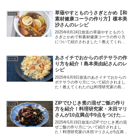
口直哉さんです。蒸しベーグル＆ウイン
ナーのレシピ蒸しベーグル＆ウインナー
の材料ベーグルウインナー26cmのフライ
草薙やすとものうさぎとかめ【和
レシピ
パンクッキング...
素材健康コーラの作り方】榎本美
沙さんのレシピ
2025年8月24日放送の草薙やすとものう
さぎとかめで和素材健康コーラの作り方
について紹介されました！教えてくれた
のは、料理家で発酵マイスターの榎本美
沙さんです。和素材健康コーラのレシピ
和素材健康コーラの材料シナモンスティ
あさイチでおからのポテサラの作
レシピ
ック八角カルダモン...
り方を紹介！島本美由紀さんのレ
シピ
2025年6月9日放送のあさイチでおからの
ポテサラの作り方について紹介されまし
た！教えてくれたのは料理研究家の島本
美由紀さんです。おからのポテサラのレ
シピおからのポテサラの材料かにかま塩
揉み野菜青じそドレッシングおからのポ
ZIPでひじき煮の混ぜご飯の作り
レシピ
テサラの作り方1)...
方を紹介！料理研究家・木田マリ
さんが10点満点中9点をつけたレ
シピ
2025年5月19日放送のZIPでひじき煮の混
ぜご飯の作り方について紹介されまし
た！料理研究家の木田マリさんが5点満点