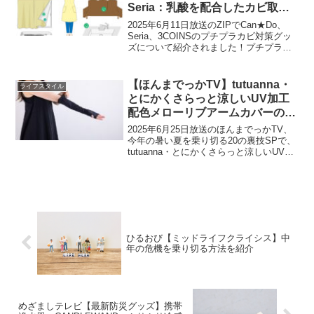
Seria：乳酸を配合したカビ取り
ウェットシート10枚入・
2025年6月11日放送のZIPでCan★Do、
3COINS・カビ防止テープなど】
Seria、3COINSのプチプラカビ対策グッ
ズについて紹介されました！プチプラカ
ビ対策グッズ隙間掃除ブラシCan★Do：
隙間掃除ブラシ：110円先端のカーブが普
通のブラシでは届きにくい排水溝...
【ほんまでっかTV】tutuanna・
ライフスタイル
とにかくさらっと涼しいUV加工
配色メローリブアームカバーの口
コミを紹介!
2025年6月25日放送のほんまでっかTV、
今年の暑い夏を乗り切る20の裏技SPで、
tutuanna・とにかくさらっと涼しいUV加
工配色メローリブアームカバーが紹介さ
れました！おしゃれにアレンジされたア
ームカラーで若者の間で人気になってい
ま...
ひるおび【ミッドライフクライシス】中
年の危機を乗り切る方法を紹介
めざましテレビ【最新防災グッズ】携帯