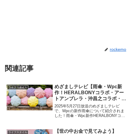
rockemo
関連記事
めざましテレビ【雨傘・Wpc新
ライフスタイル
作！HERALBONYコラボ・アー
トアンブレラ・沖昌之コラボ・プ
ラスティックアンブレにゃんドッ
2025年5月27日放送のめざましテレビ
ト・地球屋コラボ・空色アンブレ
で、Wpcの新作雨傘について紹介されま
した！雨傘・Wpc新作HERALBONYコラ
ラなど】
ボ・アートアンブレラHERALBONYコラ
ボ・アートアンブレラ：長傘：3,740円、
ミニ：4,070円作家4人が描いた...
【世の中お金で見てみよう】
ライフスタイル