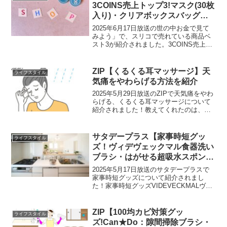
3COINS売上トップ3!マスク(30枚
入り)・クリアボックスバッグ・
吸水アームバンド
2025年6月17日放送の世の中お金で見て
みよう」で、スリコで売れている商品ベ
スト3が紹介されました。3COINS売上ベ
スト3第1位：マスク(30枚入り)マスク：
330円累計460万点を売り上げた商品で
す。デザインや色使いがおしゃれ、小顔
ZIP【くるくる耳マッサージ】天
ライフスタイル
に...
気痛をやわらげる方法を紹介
2025年5月29日放送のZIPで天気痛をやわ
らげる、くるくる耳マッサージについて
紹介されました！教えてくれたのは、天
気痛が専門の愛知医科大学病院医師、佐
藤純先生です。くるくる耳マッサージく
るくる耳マッサージのやり方1）耳を上、
サタデープラス【家事時短グッ
ライフスタイル
下、横５秒ず...
ズ！ヴィデヴェックマル食器洗い
ブラシ・はがせる超吸水スポン
ジ・おにぎり型９０ｇ・まな板に
2025年5月17日放送のサタデープラスで
もなる生肉の小分け冷凍パック】
家事時短グッズについて紹介されまし
た！家事時短グッズVIDEVECKMALヴィ
デヴェックマル食器洗いブラシイケア：
VIDEVECKMALヴィデヴェックマル：
199円(税込み)持ち手に洗剤を入れられ
ZIP【100均カビ対策グッ
ライフスタイル
る...
ズ!Can★Do：隙間掃除ブラシ・