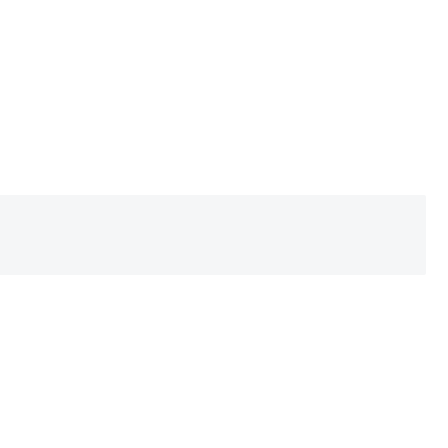
。
！
。