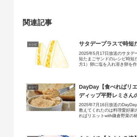
関連記事
サタデープラスで時短
レシピ
2025年5月17日放送のサ
短たまごサンドのレシピ時短
方1）卵に塩を入れ溶き卵を作
DayDay【食べれば
レシピ
ディップ平野レミさん
2025年7月16日放送のDa
教えてくれたのは料理愛好家の
ればリエットwith鎌倉野菜の材