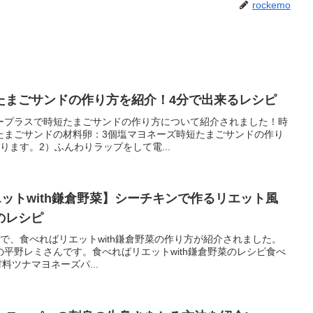
rockemo
たまごサンドの作り方を紹介！4分で出来るレシピ
タデープラスで時短たまごサンドの作り方について紹介されました！時
たまごサンドの材料卵：3個塩マヨネーズ時短たまごサンドの作り
ります。2）ふんわりラップをして電...
リエットwith鎌倉野菜】シーチキンで作るリエット風
のレシピ
yDayで、食べればリエットwith鎌倉野菜の作り方が紹介されました。
平野レミさんです。食べればリエットwith鎌倉野菜のレシピ食べ
料ツナマヨネーズパ...