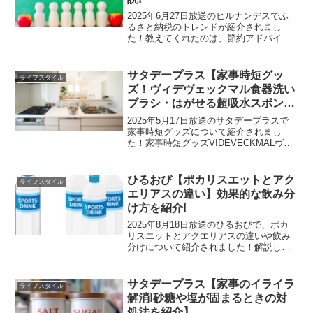
2025年6月27日放送のヒルナンデスでふ
るさと納税のトレンドが紹介されまし
た！教えてくれたのは、節約アドバイザ
ーの和田由貴さんです。ふるさと納税の
トレンドふるさと納税のトレンドは以下
のように変わってきています。①日用
サタデープラス【家事時短グッ
ライフスタイル
品、消耗品②小分け商品...
ズ！ヴィデヴェックマル食器洗い
ブラシ・はがせる超吸水スポン
ジ・おにぎり型９０ｇ・まな板に
2025年5月17日放送のサタデープラスで
もなる生肉の小分け冷凍パック】
家事時短グッズについて紹介されまし
た！家事時短グッズVIDEVECKMALヴィ
デヴェックマル食器洗いブラシイケア：
VIDEVECKMALヴィデヴェックマル：
199円(税込み)持ち手に洗剤を入れられ
ひるおび【ポカリスエットとアク
ライフスタイル
る...
エリアスの違い】効果的な飲み分
け方を紹介!
2025年8月18日放送のひるおびで、ポカ
リスエットとアクエリアスの違いや飲み
分けについて紹介されました！解説して
くれたのは、日本スポーツ協会のスポー
ツドクター寺嶋毅さんです。ポカリスエ
ットとアクエリアスの違いポカリスエッ
サタデープラス【家事のイライラ
ライフスタイル
トとアクエリアスは...
解消!砂糖や塩が固まるときの対
処法を紹介】