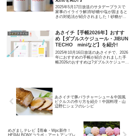
2025年5月17日放送のサタデープラスで
家事のイライラ解消!砂糖や塩が固まると
きの対処法が紹介されました！砂糖が固
まるときの対処法砂糖が固まる理由砂糖
は乾燥すると固まるので水分を加えてあ
げるのがよいからです。濡らしたキッチ
あさイチ【手帳2026年】おすす
ライフスタイル
ンペーパーが適度...
め【ダブルスケジュール・JIBUN
TECHO miniなど】を紹介!
2025年10月16日放送のあさイチで、2026
年におすすめの手帳が紹介されました手
帳2026のおすすめは?ダブルスケジュール
(DOUBLE SCHEDULE)1冊で仕事とプラ
イベートの予定を分けて管理できる手帳
です。赤いページには仕事、青...
あさイチで豚バラチャーシュー＆中国風
ピクルスの作り方を紹介！中国料理・山
辺野仁シェフのレシピ
めざましテレビ【雨傘・Wpc新作！
HERALBONYコラボ・アートアンブレ