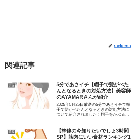
rockemo
関連記事
5分であさイチ【帽子で髪がぺた
美容
んとなるときの対処方法】美容師
のAYAMARさんが紹介
2025年5月25日放送の5分であさイチで帽
子で髪がぺたんとなるときの対処方法に
ついて紹介されました！帽子をかぶるま
えにひと手間かけておくだけの簡単な方
法です。帽子で髪がぺたんとなるときの
対処方法帽子で髪がぺたんとなるときの
【林修の今知りたいでしょ3時間
美容
対処方法のやり方...
SP】筋肉にいい食材ランキング1