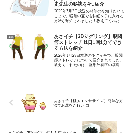
史先生の秘訣を4つ紹介
2025年7月3日放送の林修の今知りたいで
しょで、猛暑の夏でも快眠を手に入れる
方法が紹介されました！教えてくれたの
は睡眠学の世界的権威、柳沢 正史先生で
す。夏の快眠法4つの秘訣睡眠の質を下げ
る４つのNG行動をなくしましょう。1)早
あさイチ【3Dジグリング】股関
美容
すぎる睡眠...
節ストレッチ !1日1回1分ででき
る方法を紹介
2026年1月29日放送のあさイチで、股関
節ストレッチについて紹介されました。
教えてくれたのは、整形外科医の福島健
介さんです。3Dジグリングのやり方3Dジ
グリングのやり方・基本編1)腰の下に両
手をあて左右に動き股関節を探します。
→腰を左右に...
あさイチ【桃尻エクササイズ】簡単な方
法でお尻をきれいに!
あさイチ【30秒ダブル戻し】乾燥わかめ