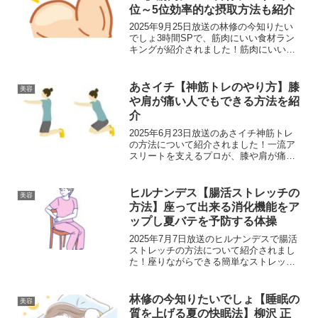
位～5位効率的な摂取方法も紹介
2025年9月25日放送の林修の今知りたい
でしょ3時間SPで、筋肉にいい食材ラン
キングが紹介されました！筋肉にいい食
材ランキング減少した筋肉にいい成分を
含む最強食材は1位：鶏むね肉2位：鮭3
位：納豆4位：鶏ささみ5位：たまごでし
あさイチ【神筋トレのやり方】膝
美容
た。5位：た...
や肩が痛い人でもできる方法を紹
介
2025年6月23日放送のあさイチ神筋トレ
の方法について紹介されました！一流ア
スリートを支えるプロが、膝や肩が痛い
人でも続けられるように考案した方法で
す。神筋トレのやり方：膝や肩に負担を
かけたくない人向け膝や肩に負担をかけ
ヒルナンデス【腸活ストレッチの
美容
たくない人向けの神...
方法】座って出来る消化機能をア
ップし夏バテを予防する体操
2025年7月7日放送のヒルナンデスで腸活
ストレッチの方法について紹介されまし
た！座りながらできる簡単なストレッチ
です。教えてくれたのは、消化器内科専
門医の工藤あき先生です。腸活ストレッ
チ食前に行ってくださいね。腸活ストレ
林修の今知りたいでしょ【睡眠の
美容
ッチのやり方腸活ス...
質を上げる夏の快眠法】柳沢 正